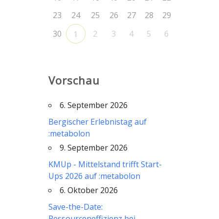
23
24
25
26
27
28
29
30
2
3
4
5
6
1
Vorschau
6. September 2026
Bergischer Erlebnistag auf
:metabolon
9. September 2026
KMUp - Mittelstand trifft Start-
Ups 2026 auf :metabolon
6. Oktober 2026
Save-the-Date:
Ressourceneffizienz bei