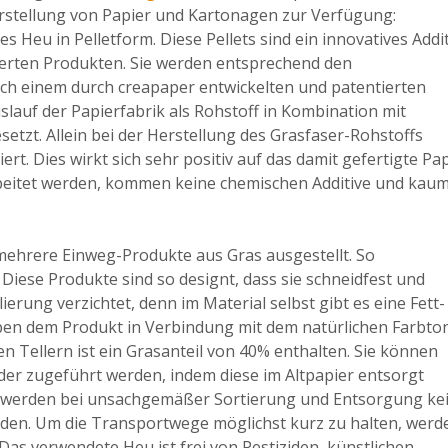
stellung von Papier und Kartonagen zur Verfügung:
Heu in Pelletform. Diese Pellets sind ein innovatives Addit
ierten Produkten. Sie werden entsprechend den
ach einem durch creapaper entwickelten und patentierten
lauf der Papierfabrik als Rohstoff in Kombination mit
esetzt. Allein bei der Herstellung des Grasfaser-Rohstoffs
rt. Dies wirkt sich sehr positiv auf das damit gefertigte Pa
rbeitet werden, kommen keine chemischen Additive und kau
d mehrere Einweg-Produkte aus Gras ausgestellt. So
 Diese Produkte sind so designt, dass sie schneidfest und
ierung verzichtet, denn im Material selbst gibt es eine Fett-
ben dem Produkt in Verbindung mit dem natürlichen Farbto
den Tellern ist ein Grasanteil von 40% enthalten. Sie können
er zugeführt werden, indem diese im Altpapier entsorgt
So werden bei unsachgemäßer Sortierung und Entsorgung ke
rden. Um die Transportwege möglichst kurz zu halten, werd
 Das verwendete Heu ist frei von Pestiziden, künstlichen