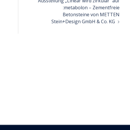
Ausstellung „Linear wird zirkulär“ auf
:metabolon – Zementfreie
Betonsteine von METTEN
Stein+Design GmbH & Co. KG