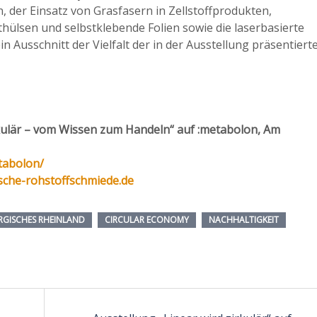
n, der Einsatz von Grasfasern in Zellstoffprodukten,
thülsen und selbstklebende Folien sowie die laserbasierte
n Ausschnitt der Vielfalt der in der Ausstellung präsentiert
rkulär – vom Wissen zum Handeln“ auf :metabolon, Am
tabolon/
che-rohstoffschmiede.de
RGISCHES RHEINLAND
CIRCULAR ECONOMY
NACHHALTIGKEIT