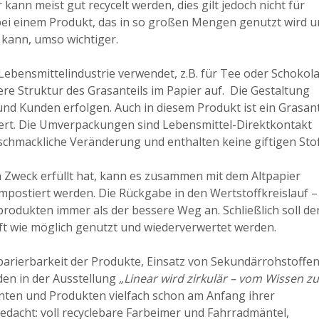
 kann meist gut recycelt werden, dies gilt jedoch nicht für
t bei einem Produkt, das in so großen Mengen genutzt wird 
 kann, umso wichtiger.
bensmittelindustrie verwendet, z.B. für Tee oder Schokola
e Struktur des Grasanteils im Papier auf. Die Gestaltung
nd Kunden erfolgen. Auch in diesem Produkt ist ein Grasant
iert. Die Umverpackungen sind Lebensmittel-Direktkontakt
schmackliche Veränderung und enthalten keine giftigen Stof
 Zweck erfüllt hat, kann es zusammen mit dem Altpapier
postiert werden. Die Rückgabe in den Wertstoffkreislauf –
produkten immer als der bessere Weg an. Schließlich soll de
oft wie möglich genutzt und wiederverwertet werden.
eparierbarkeit der Produkte, Einsatz von Sekundärrohstoffe
en in der Ausstellung
„Linear wird zirkulär – vom Wissen z
ten und Produkten vielfach schon am Anfang ihrer
dacht: voll recyclebare Farbeimer und Fahrradmäntel,