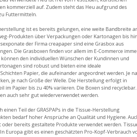
en kommerziell auf. Zudem steht das Heu aufgrund des
u Futtermitteln.
rstellung ist es bereits gelungen, eine weite Bandbreite a
inweg-Produkten über Verpackungen oder Kartonagen bis hi
gsexponate der Firma creapaper sind eine Grasbox aus
ngen. Die Grasboxen finden vor allem im E-Commerce imme
nd können den individuellen Wünschen der Kundinnen und
tonagen sind robust und bieten eine ideale
 Schichten Papier, die aufeinander angeordnet werden. Je n
en, je nach Größe der Welle. Die Herstellung erfolgt in
il im Papier bis zu 40% variieren. Die Boxen sind recyclebar.
gen auch sehr gut wiederverwendet werden.
h einen Teil der GRASPAPs in die Tissue-Herstellung
ukten bedarf hoher Ansprüche an Qualität und Hygiene. Auc
t oder bereits gestaltete Produkte verwendet werden. Tissu
In Europa gibt es einen geschätzten Pro-Kopf-Verbrauch v