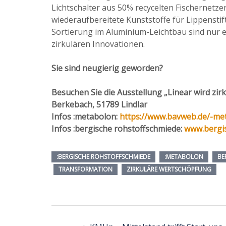
Lichtschalter aus 50% recycelten Fischernetze
wiederaufbereitete Kunststoffe für Lippenstif
Sortierung im Aluminium-Leichtbau sind nur ei
zirkulären Innovationen.
Sie sind neugierig geworden?
Besuchen Sie die Ausstellung „Linear wird zi
Berkebach, 51789 Lindlar
Infos :metabolon:
https://www.bavweb.de/-me
Infos :bergische rohstoffschmiede:
www.bergis
:BERGISCHE ROHSTOFFSCHMIEDE
:METABOLON
BE
TRANSFORMATION
ZIRKULÄRE WERTSCHÖPFUNG
Beitragsnavigation