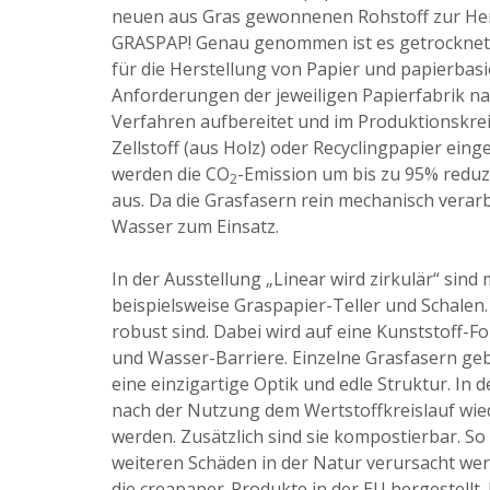
neuen aus Gras gewonnenen Rohstoff zur Her
GRASPAP! Genau genommen ist es getrocknetes 
für die Herstellung von Papier und papierbas
Anforderungen der jeweiligen Papierfabrik n
Verfahren aufbereitet und im Produktionskreis
Zellstoff (aus Holz) oder Recyclingpapier eing
werden die CO
-Emission um bis zu 95% reduzie
2
aus. Da die Grasfasern rein mechanisch vera
Wasser zum Einsatz.
In der Ausstellung „Linear wird zirkulär“ sin
beispielsweise Graspapier-Teller und Schalen.
robust sind. Dabei wird auf eine Kunststoff-Fol
und Wasser-Barriere. Einzelne Grasfasern ge
eine einzigartige Optik und edle Struktur. In 
nach der Nutzung dem Wertstoffkreislauf wied
werden. Zusätzlich sind sie kompostierbar. 
weiteren Schäden in der Natur verursacht we
die creapaper-Produkte in der EU hergestellt.