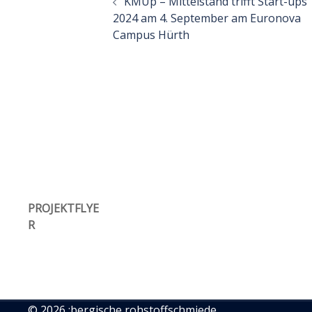
KMUp – Mittelstand trifft Start-ups
2024 am 4. September am Euronova
Campus Hürth
PROJEKTFLYE
R
© 2026 :bergische rohstoffschmiede.