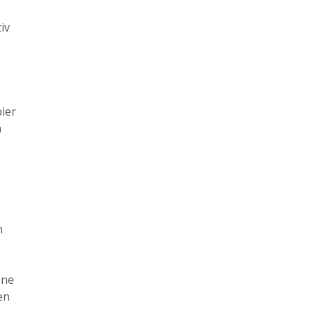
iv
pier
m
n
ine
en