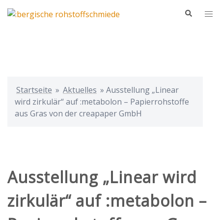
Zum
Suche
Me
Inhalt
ums
springen
Startseite
»
Aktuelles
»
Ausstellung „Linear
wird zirkulär“ auf :metabolon – Papierrohstoffe
aus Gras von der creapaper GmbH
Ausstellung „Linear wird
zirkulär“ auf :metabolon –