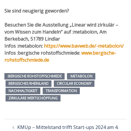
Sie sind neugierig geworden?
Besuchen Sie die Ausstellung „Linear wird zirkulär –
vom Wissen zum Handeln“ auf :metabolon, Am
Berkebach, 51789 Lindlar
Infos :metabolon:
https://www.bavweb.de/-metabolon/
Infos :bergische rohstoffschmiede:
www.bergische-
rohstoffschmiede.de
:BERGISCHE ROHSTOFFSCHMIEDE
:METABOLON
BERGISCHES RHEINLAND
CIRCULAR ECONOMY
NACHHALTIGKEIT
TRANSFORMATION
ZIRKULÄRE WERTSCHÖPFUNG
Beitragsnavigation
KMUp – Mittelstand trifft Start-ups 2024 am 4.