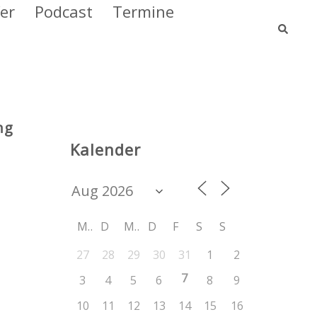
er
Podcast
Termine
Such
ng
Kalender
M
D
M
D
F
S
S
27
28
29
30
31
1
2
7
3
4
5
6
8
9
10
11
12
13
14
15
16