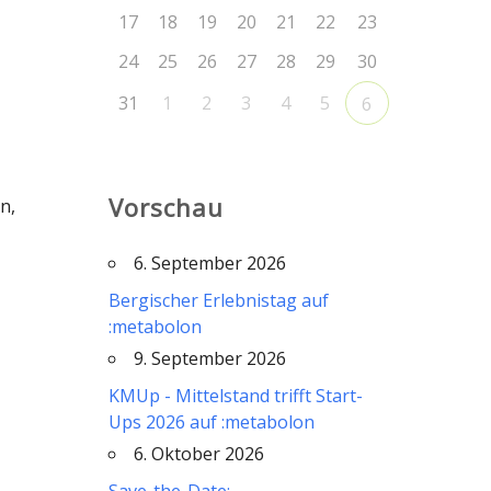
17
18
19
20
21
22
23
Office 365
Outlook Live
24
25
26
27
28
29
30
31
1
2
3
4
5
6
Vorschau
n,
6. September 2026
Bergischer Erlebnistag auf
:metabolon
9. September 2026
KMUp - Mittelstand trifft Start-
Ups 2026 auf :metabolon
6. Oktober 2026