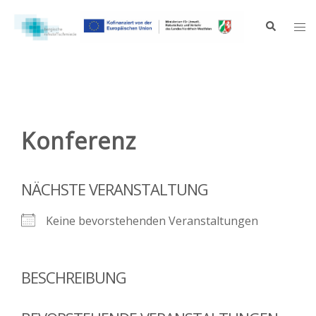
Zum
Inhalt
Suche
Me
springen
ums
Konferenz
NÄCHSTE VERANSTALTUNG
Keine bevorstehenden Veranstaltungen
BESCHREIBUNG