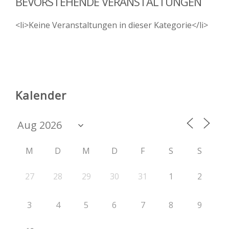
BEVORSTEHENDE VERANSTALTUNGEN
<li>Keine Veranstaltungen in dieser Kategorie</li>
Kalender
M
D
M
D
F
S
S
27
28
29
30
31
1
2
3
4
5
6
7
8
9