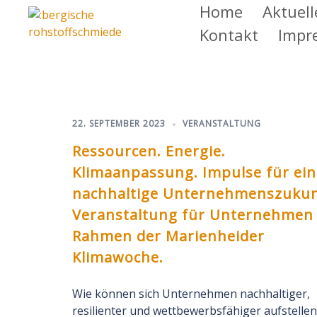
Zum
Home
Aktuell
Inhalt
Kontakt
Impr
springen
:bergische
rohstoffschmiede
22. SEPTEMBER 2023
VERANSTALTUNG
Ressourcen. Energie.
Klimaanpassung. Impulse für ein
nachhaltige Unternehmenszukun
Veranstaltung für Unternehmen
Rahmen der Marienheider
Klimawoche.
Wie können sich Unternehmen nachhaltiger,
resilienter und wettbewerbsfähiger aufstellen