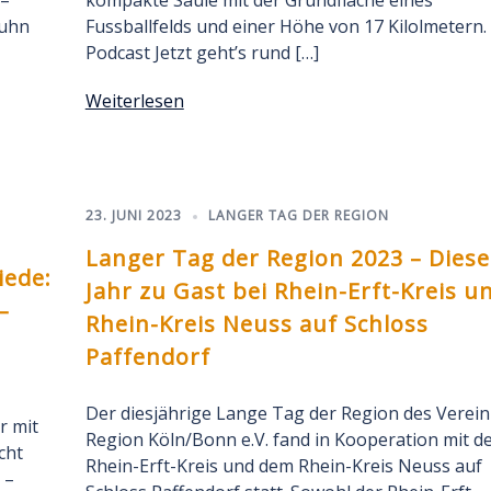
 –
kompakte Säule mit der Grundfläche eines
Kuhn
Fussballfelds und einer Höhe von 17 Kilolmetern.
Podcast Jetzt geht’s rund […]
Weiterlesen
23. JUNI 2023
LANGER TAG DER REGION
Langer Tag der Region 2023 – Diese
iede:
Jahr zu Gast bei Rhein-Erft-Kreis u
–
Rhein-Kreis Neuss auf Schloss
Paffendorf
Der diesjährige Lange Tag der Region des Verein
r mit
Region Köln/Bonn e.V. fand in Kooperation mit d
cht
Rhein-Erft-Kreis und dem Rhein-Kreis Neuss auf
 –