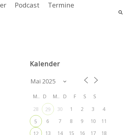
er
Podcast
Termine
Such
Kalender
M
D
M
D
F
S
S
28
30
1
2
3
4
29
6
7
8
9
10
11
5
13
14
15
16
17
18
12