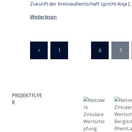
Zukunft der Kreislaufwirtschaft spricht Anja [
Weiterlesen
Seitennummerierung
<
1
…
6
7
der
Beiträge
PROJEKTFLYE
R