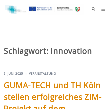
Zum
Inhalt
Suche
Me
springen
ums
Schlagwort:
Innovation
5. JUNI 2025
VERANSTALTUNG
GUMA-TECH und TH Köln
stellen erfolgreiches ZIM-
Projekt auf dem