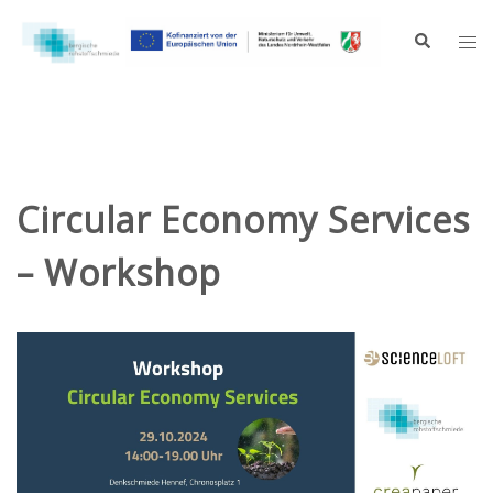
Zum
Inhalt
Suche
Me
springen
ums
Circular Economy Services
– Workshop