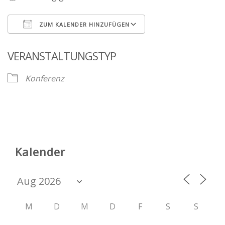
ZUM KALENDER HINZUFÜGEN
ICS herunterladen
Google Kalender
VERANSTALTUNGSTYP
Konferenz
Kalender
M
D
M
D
F
S
S