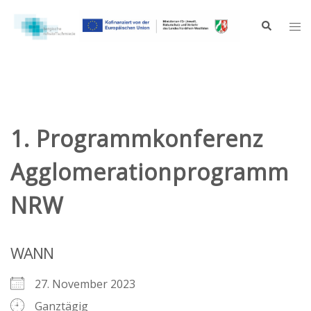
Zum
Inhalt
Suche
Me
springen
ums
1. Programmkonferenz
Agglomerationprogramm
NRW
WANN
27. November 2023
Ganztägig