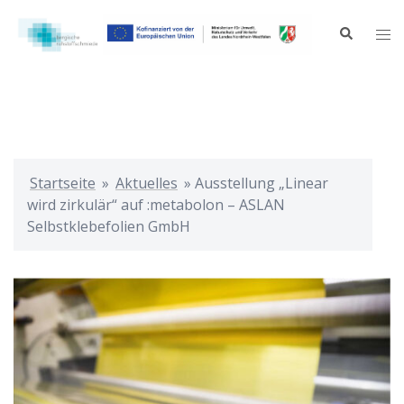
Zum
Inhalt
Suche
Me
springen
ums
Startseite
»
Aktuelles
»
Ausstellung „Linear
wird zirkulär“ auf :metabolon – ASLAN
Selbstklebefolien GmbH