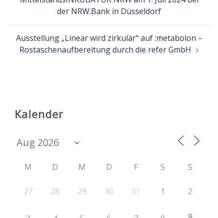
der NRW.Bank in Düsseldorf
Ausstellung „Linear wird zirkulär“ auf :metabolon –
Rostaschenaufbereitung durch die refer GmbH
Kalender
M
D
M
D
F
S
S
27
28
29
30
31
1
2
9