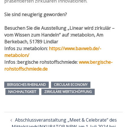
präsentierten zirkulären Innovationen.
Sie sind neugierig geworden?
Besuchen Sie die Ausstellung „Linear wird zirkulär –
vom Wissen zum Handeln“ auf :metabolon, Am
Berkebach, 51789 Lindlar
Infos zu :metabolon:
https://www.bavweb.de/-
metabolon/
Infos :bergische rohstoffschmiede:
www.bergische-
rohstoffschmiede.de
BERGISCHES RHEINLAND
CIRCULAR ECONOMY
NACHHALTIGKEIT
ZIRKULÄRE WERTSCHÖPFUNG
Beitragsnavigation
Abschlussveranstaltung „Meet & Celebrate“ des
MittelstandsINKUBATOR NRW am 1. Juli 2024 bei