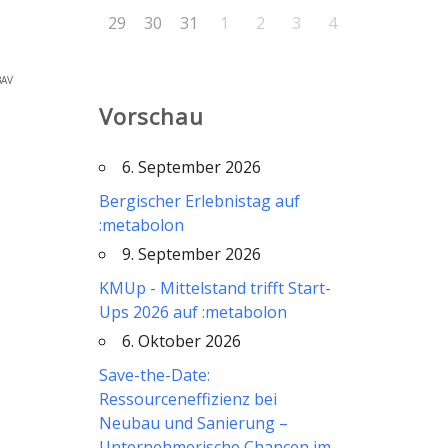
29
30
31
1
2
3
4
BAV
Vorschau
6. September 2026
Bergischer Erlebnistag auf
:metabolon
9. September 2026
KMUp - Mittelstand trifft Start-
Ups 2026 auf :metabolon
6. Oktober 2026
Save-the-Date:
Ressourceneffizienz bei
Neubau und Sanierung –
Unternehmerische Chancen im