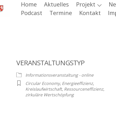
Home
Aktuelles
Projekt
Ne
Podcast
Termine
Kontakt
Im
VERANSTALTUNGSTYP
Informationsveranstaltung - online
Circular Economy
,
Energieeffizienz
,
Kreislaufwirtschaft
,
Ressourceneffizienz
,
zirkuläre Wertschöpfung
e Kalender
iCalendar