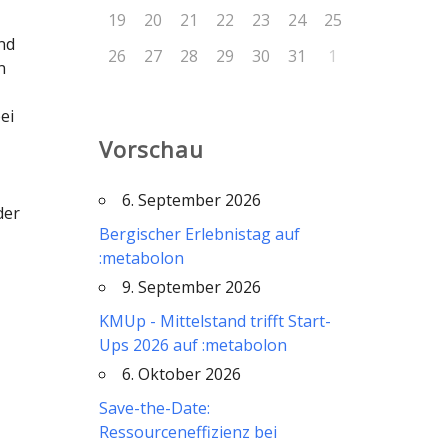
19
20
21
22
23
24
25
nd
26
27
28
29
30
31
1
n
ei
Vorschau
6. September 2026
der
Bergischer Erlebnistag auf
:metabolon
9. September 2026
KMUp - Mittelstand trifft Start-
Ups 2026 auf :metabolon
6. Oktober 2026
Save-the-Date:
Ressourceneffizienz bei