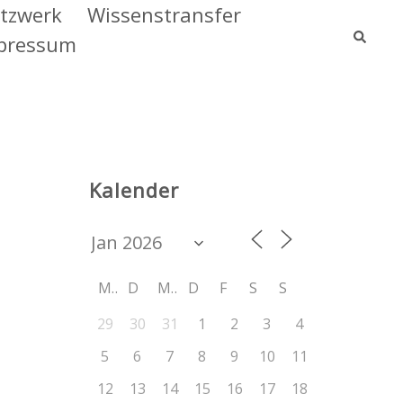
tzwerk
Wissenstransfer
Such
pressum
Kalender
M
D
M
D
F
S
S
29
30
31
1
2
3
4
5
6
7
8
9
10
11
Office 365
Outlook Live
12
13
14
15
16
17
18