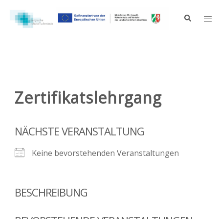
Zum
Inhalt
Suche
Me
springen
ums
Zertifikatslehrgang
NÄCHSTE VERANSTALTUNG
Keine bevorstehenden Veranstaltungen
BESCHREIBUNG