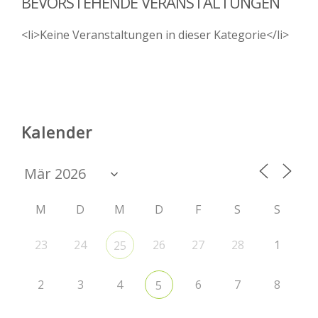
BEVORSTEHENDE VERANSTALTUNGEN
<li>Keine Veranstaltungen in dieser Kategorie</li>
Kalender
M
D
M
D
F
S
S
23
24
26
27
28
1
25
2
3
4
6
7
8
5