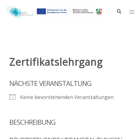
Zum
Inhalt
Suche
Me
springen
ums
Zertifikatslehrgang
NÄCHSTE VERANSTALTUNG
Keine bevorstehenden Veranstaltungen
BESCHREIBUNG