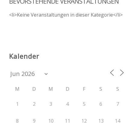
BEVORSTEHENDE VERANSTALTUNGEN
<li>Keine Veranstaltungen in dieser Kategorie</li>
Kalender
M
D
M
D
F
S
S
1
2
3
4
5
6
7
8
9
10
11
12
13
14