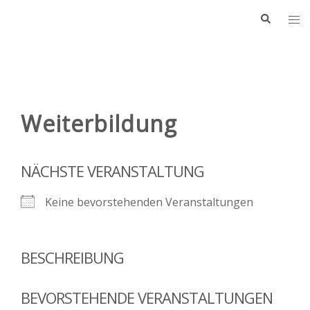
Zum
Suche
Me
Inhalt
ums
springen
Weiterbildung
NÄCHSTE VERANSTALTUNG
Keine bevorstehenden Veranstaltungen
BESCHREIBUNG
BEVORSTEHENDE VERANSTALTUNGEN