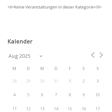
<li>Keine Veranstaltungen in dieser Kategorie</li>
Kalender
M
D
M
D
F
S
S
28
29
30
31
1
2
3
4
5
6
7
8
9
10
11
12
13
14
15
16
17