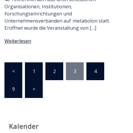
Organisationen, Institutionen,
Forschungseinrichtungen und
Unternehmensverbänden auf :metabolon statt.
Eröffnet wurde die Veranstaltung von […]
Weiterlesen
Seitennummerierung
<
1
2
3
4
…
der
Beiträge
9
>
Kalender