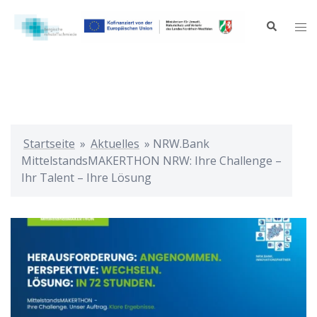
Zum
Inhalt
Suche
Me
springen
ums
Startseite
»
Aktuelles
»
NRW.Bank
MittelstandsMAKERTHON NRW: Ihre Challenge –
Ihr Talent – Ihre Lösung