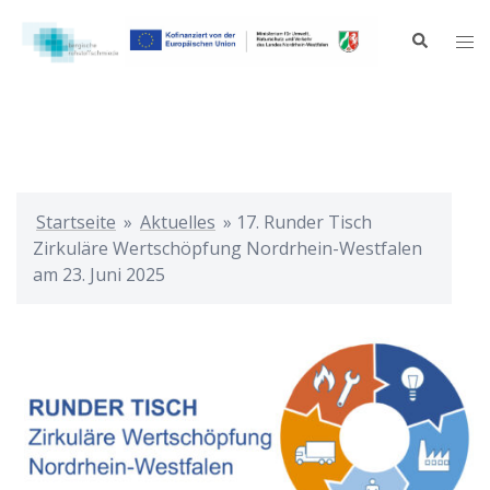
Zum
Inhalt
Suche
Me
springen
ums
Startseite
»
Aktuelles
»
17. Runder Tisch
Zirkuläre Wertschöpfung Nordrhein-Westfalen
am 23. Juni 2025