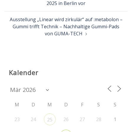
2025 in Berlin vor
Ausstellung „Linear wird zirkulär“ auf :metabolon –
Gummi trifft Technik – Nachhaltige Gummi-Pads
von GUMA-TECH
Kalender
M
D
M
D
F
S
S
23
24
26
27
28
1
25