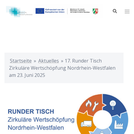
Zum
Inhalt
Suche
Me
springen
ums
Startseite
»
Aktuelles
»
17. Runder Tisch
Zirkuläre Wertschöpfung Nordrhein-Westfalen
am 23. Juni 2025