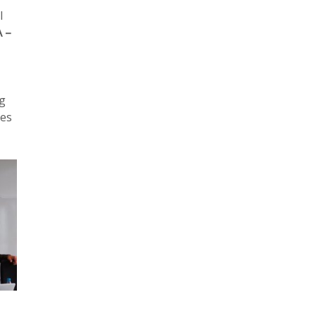
l
 –
g
des