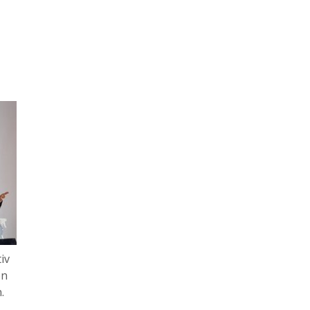
iv
on
.