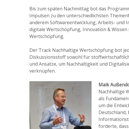
Bis zum späten Nachmittag bot das Programm
Impulsen zu den unterschiedlichsten Themenf
anderem Softwareentwicklung, Arbeits- und I
digitale Wertschöpfung, Innovation & Wissen
Wertschöpfung.
Der Track Nachhaltige Wertschöpfung bot j
Diskussionsstoff sowohl für stoffwirtschaftli
und Ansätze, um Nachhaltigkeit und Digitali
verknüpfen.
Maik Außendo
Nachhaltige W
als Fundament
um die Entwic
Deutschland, b
Informationst
forderte, dass