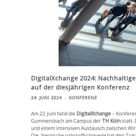
DigitalXchange 2024: Nachhaltig
auf der diesjährigen Konferenz
24. JUNI 2024
KONFERENZ
Am 22. Juni fand die
DigitalXchange
– Konferen
Gummersbach am Campus der
TH Köln
statt.
und einem intensiven Austausch zwischen Wirt
Die
:bergische rohstoffschmiede
hat den Trac