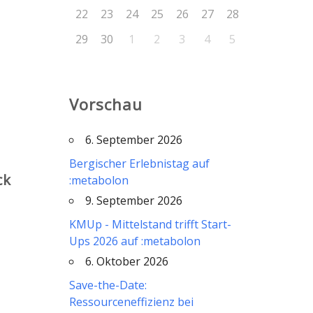
22
23
24
25
26
27
28
29
30
1
2
3
4
5
Vorschau
6. September 2026
Bergischer Erlebnistag auf
ck
:metabolon
9. September 2026
KMUp - Mittelstand trifft Start-
Ups 2026 auf :metabolon
6. Oktober 2026
Save-the-Date:
Ressourceneffizienz bei