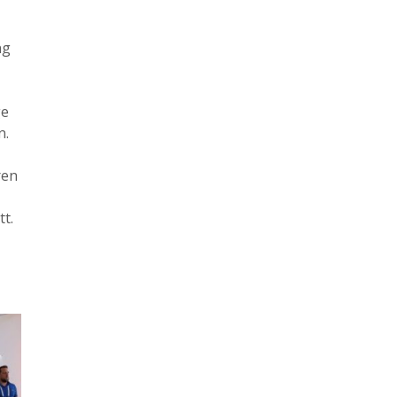
ng
ge
n.
ren
tt.