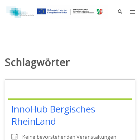
Zum
Inhalt
Suche
Me
springen
ums
Schlagwörter
InnoHub Bergisches
RheinLand
Keine bevorstehenden Veranstaltungen