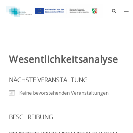
Zum
Inhalt
Suche
Me
springen
ums
Wesentlichkeitsanalyse
NÄCHSTE VERANSTALTUNG
Keine bevorstehenden Veranstaltungen
BESCHREIBUNG