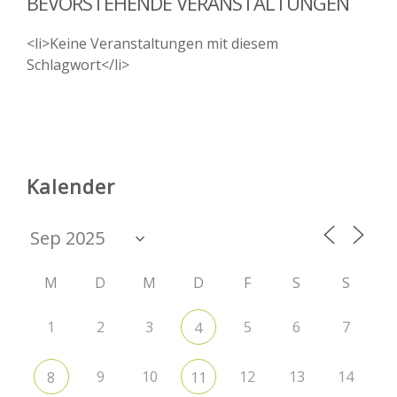
BEVORSTEHENDE VERANSTALTUNGEN
<li>Keine Veranstaltungen mit diesem
Schlagwort</li>
Kalender
M
D
M
D
F
S
S
1
2
3
5
6
7
4
9
10
12
13
14
8
11