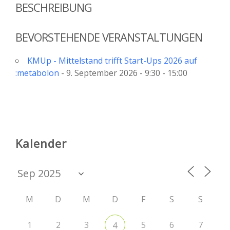
BESCHREIBUNG
BEVORSTEHENDE VERANSTALTUNGEN
KMUp - Mittelstand trifft Start-Ups 2026 auf
:metabolon
- 9. September 2026 - 9:30 - 15:00
Kalender
M
D
M
D
F
S
S
1
2
3
5
6
7
4