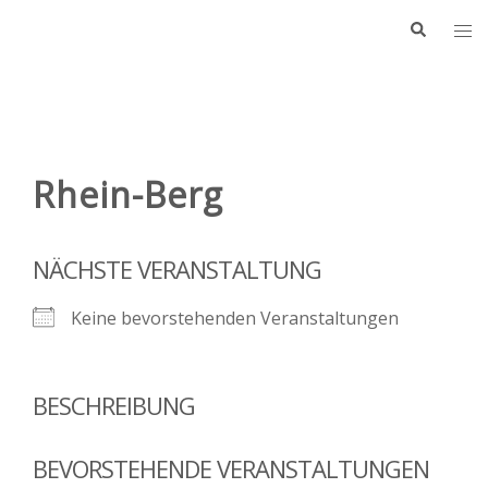
Zum
Suche
Me
Inhalt
ums
springen
Rhein-Berg
NÄCHSTE VERANSTALTUNG
Keine bevorstehenden Veranstaltungen
BESCHREIBUNG
BEVORSTEHENDE VERANSTALTUNGEN