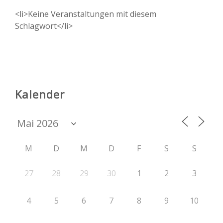
<li>Keine Veranstaltungen mit diesem
Schlagwort</li>
Kalender
M
D
M
D
F
S
S
27
28
29
30
1
2
3
4
5
6
7
8
9
10