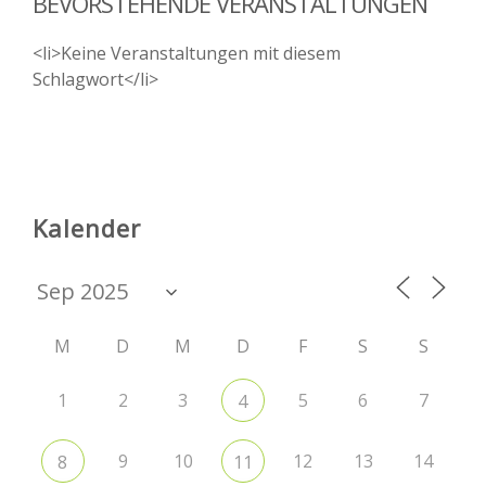
BEVORSTEHENDE VERANSTALTUNGEN
<li>Keine Veranstaltungen mit diesem
Schlagwort</li>
Kalender
M
D
M
D
F
S
S
1
2
3
5
6
7
4
9
10
12
13
14
8
11