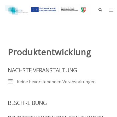
Zum
Inhalt
Suche
Me
springen
ums
Produktentwicklung
NÄCHSTE VERANSTALTUNG
Keine bevorstehenden Veranstaltungen
BESCHREIBUNG