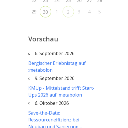
22
23
24
25
26
27
28
29
1
3
4
5
30
2
Vorschau
6. September 2026
Bergischer Erlebnistag auf
:metabolon
9. September 2026
KMUp - Mittelstand trifft Start-
Ups 2026 auf :metabolon
6. Oktober 2026
Save-the-Date:
Ressourceneffizienz bei
Neubau und Sanierung –