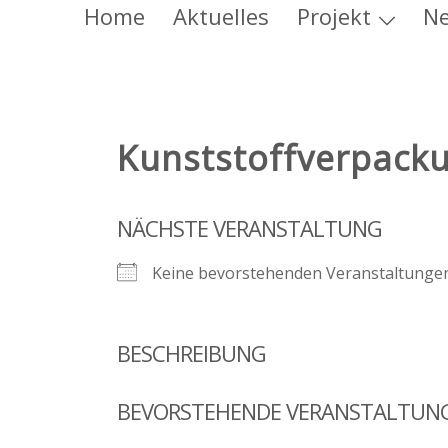
Zum
Home
Aktuelles
Projekt
Ne
Inhalt
springen
Kunststoffverpack
NÄCHSTE VERANSTALTUNG
Keine bevorstehenden Veranstaltunge
BESCHREIBUNG
BEVORSTEHENDE VERANSTALTUN