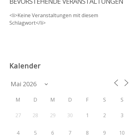
BEVORSTEHENDE VERANSTALTUNGEN
<li>Keine Veranstaltungen mit diesem
Schlagwort</li>
Kalender
M
D
M
D
F
S
S
27
28
29
30
1
2
3
4
5
6
7
8
9
10