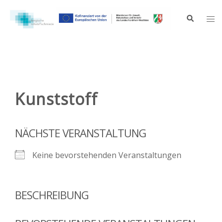
Zum
Inhalt
Suche
Me
springen
ums
Kunststoff
NÄCHSTE VERANSTALTUNG
Keine bevorstehenden Veranstaltungen
BESCHREIBUNG