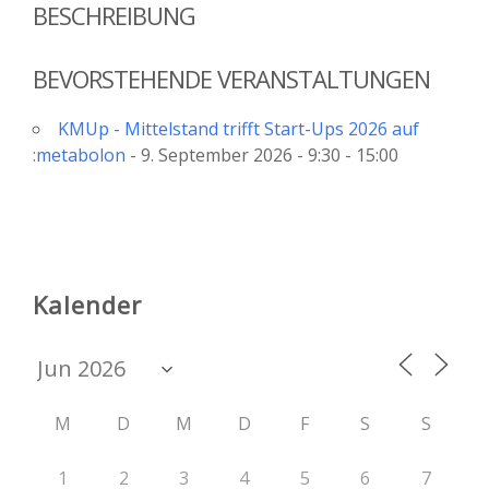
BESCHREIBUNG
BEVORSTEHENDE VERANSTALTUNGEN
KMUp - Mittelstand trifft Start-Ups 2026 auf
:metabolon
- 9. September 2026 - 9:30 - 15:00
Kalender
M
D
M
D
F
S
S
1
2
3
4
5
6
7