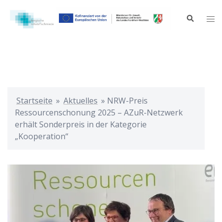
Zum
Inhalt
Suche
Me
springen
ums
Startseite
»
Aktuelles
»
NRW-Preis
Ressourcenschonung 2025 – AZuR-Netzwerk
erhält Sonderpreis in der Kategorie
„Kooperation“